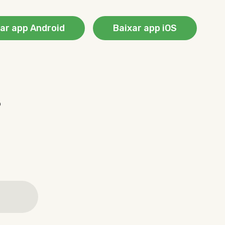
ar app Android
Baixar app iOS
?