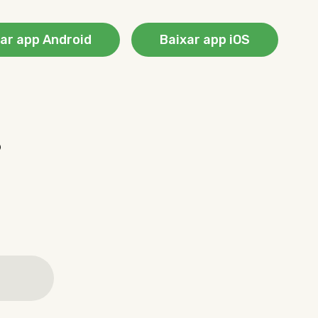
ar app Android
Baixar app iOS
?