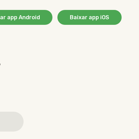
ar app Android
Baixar app iOS
?